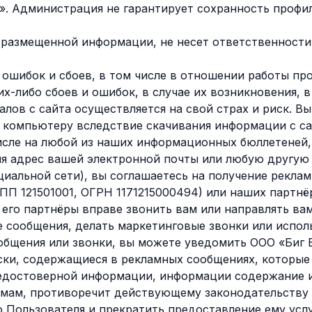
ь». Администрация не гарантирует сохранность профил
 размещенной информации, не несет ответственности
 ошибок и сбоев, в том числе в отношении работы п
их-либо сбоев и ошибок, в случае их возникновения, 
лов с сайта осуществляется на свой страх и риск. В
компьютеру вследствие скачивания информации с са
сле на любой из наших информационных бюллетеней, 
яя адрес вашей электронной почты или любую другу
циальной сети), вы соглашаетесь на получение рекла
ПП 121501001, ОГРН 1171215000494) или наших партнё
 его партнёры вправе звонить вам или направлять ва
е сообщения, делать маркетинговые звонки или испол
ообщения или звонки, вы можете уведомить ООО «Биг 
ски, содержащиеся в рекламных сообщениях, которые
недостоверной информации, информации содержание и
рмам, противоречит действующему законодательству
 Пользователя и прекратить предоставление ему услу