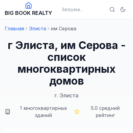
Загрузка...
BIG BOOK REALTY
Главная
Элиста
им Серова
г Элиста, им Серова -
список
многоквартирных
домов
г.
Элиста
1
многоквартирных
5.0
средний
зданий
рейтинг