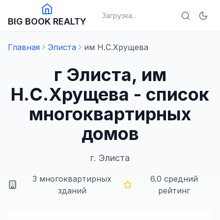
Загрузка...
BIG BOOK REALTY
Главная
Элиста
им Н.С.Хрущева
г Элиста, им
Н.С.Хрущева - список
многоквартирных
домов
г.
Элиста
3
многоквартирных
6.0
средний
зданий
рейтинг