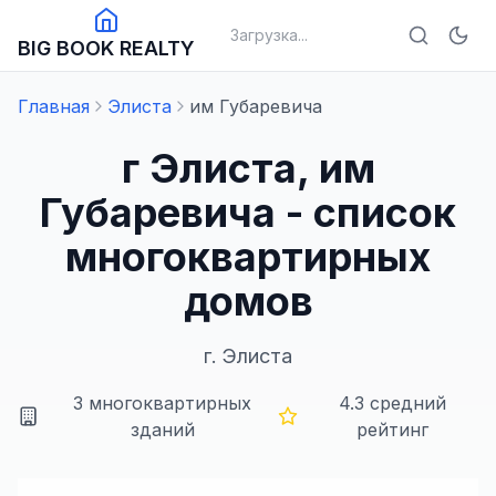
Загрузка...
BIG BOOK REALTY
Главная
Элиста
им Губаревича
г Элиста, им
Губаревича - список
многоквартирных
домов
г.
Элиста
3
многоквартирных
4.3
средний
зданий
рейтинг