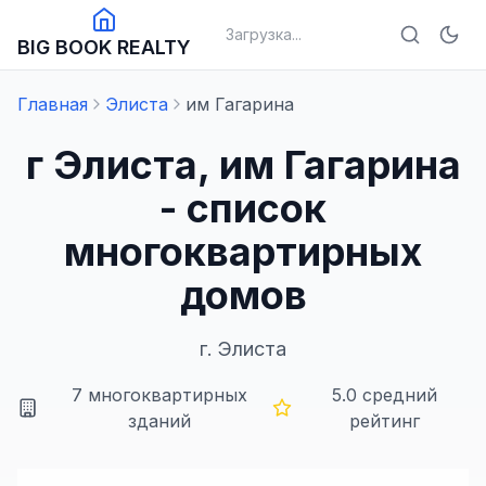
Загрузка...
BIG BOOK REALTY
Главная
Элиста
им Гагарина
г Элиста, им Гагарина
- список
многоквартирных
домов
г.
Элиста
7
многоквартирных
5.0
средний
зданий
рейтинг