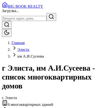
BIG BOOK REALTY
Загрузка...
Главная
Элиста
им А.И.Сусеева
г Элиста, им А.И.Сусеева -
список многоквартирных
домов
г.
Элиста
6
многоквартирных зданий